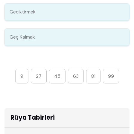
Geciktirmek
Geç Kalmak
9
27
45
63
81
99
Rüya Tabirleri